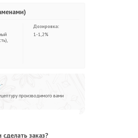
аменами)
Дозировка:
ный
1-1,2%
ть),
г
”
ецептуру производимого вами
 сделать заказ?